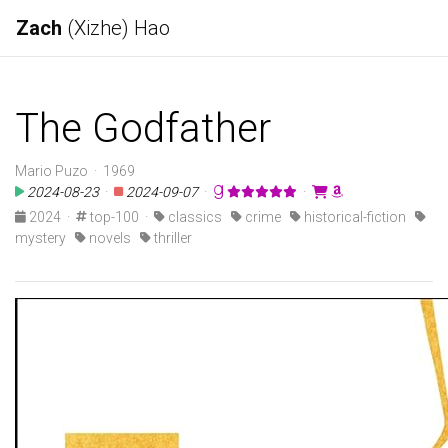
Zach
(Xizhe) Hao
The Godfather
Mario Puzo · 1969
2024-08-23
·
2024-09-07
·
·
2024
·
top-100
·
classics
crime
historical-fiction
mystery
novels
thriller